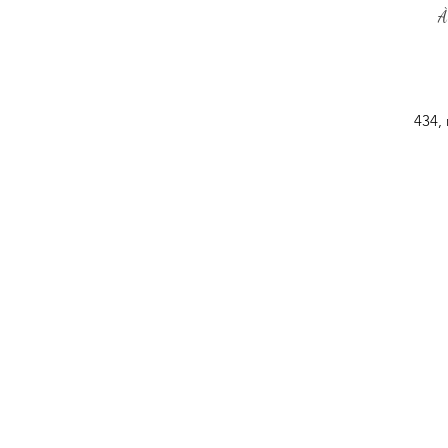
P
À
434, 