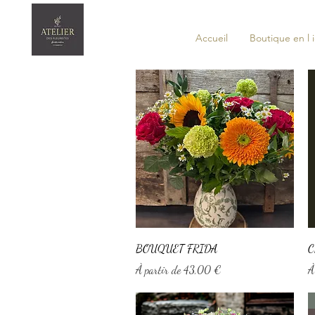
Accueil
Boutique en l 
Aperçu rapide
BOUQUET FRIDA
C
Prix promotionnel
P
À partir de
43,00 €
À