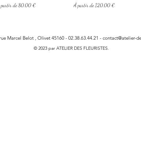
rix promotionnel
Prix promotionnel
 partir de
80,00 €
À partir de
120,00 €
rue Marcel Belot , Olivet 45160 - 02.38.63.44.21 -
contact@atelier-des
© 2023 par ATELIER DES FLEURISTES.