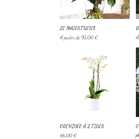
Aperçu rapide
LE MAJESTUEUX
B
Prix promotionnel
P
À partir de
95,00 €
À
Aperçu rapide
ORCHIDÉE À 2 TIGES
C
p
Prix
46,00 €