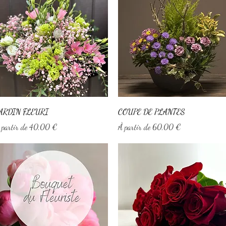
Aperçu rapide
Aperçu rapide
ARDIN FLEURI
COUPE DE PLANTES
rix promotionnel
Prix promotionnel
 partir de
40,00 €
À partir de
60,00 €