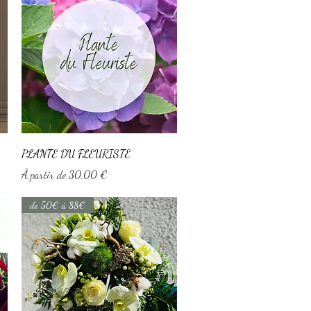
Aperçu rapide
PLANTE DU FLEURISTE
Prix promotionnel
À partir de
30,00 €
de 50€ à 88€