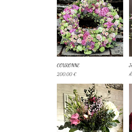
Aperçu rapide
COURONNE
J
Prix
P
200,00 €
À