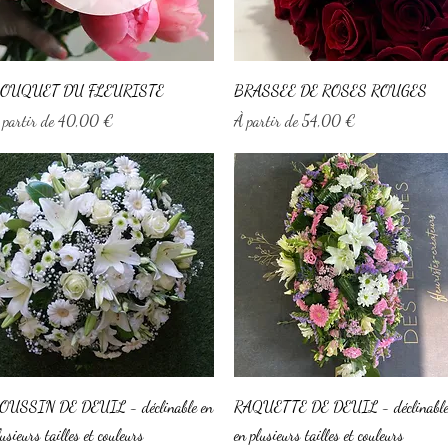
Aperçu rapide
Aperçu rapide
OUQUET DU FLEURISTE
BRASSEE DE ROSES ROUGES
rix promotionnel
Prix promotionnel
 partir de
40,00 €
À partir de
54,00 €
Aperçu rapide
Aperçu rapide
OUSSIN DE DEUIL - déclinable en
RAQUETTE DE DEUIL - déclinabl
lusieurs tailles et couleurs
en plusieurs tailles et couleurs